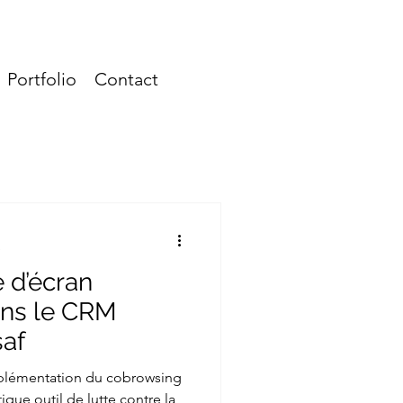
-solutions-it.com
06 71 61 54 99
Portfolio
Contact
e
e d’écran
ans le CRM
saf
mplémentation du cobrowsing
que outil de lutte contre la