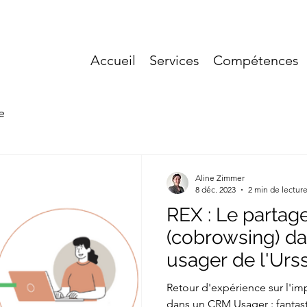
contact@az
Accueil
Services
Compétences
e
Aline Zimmer
8 déc. 2023
2 min de lectur
REX : Le partag
(cobrowsing) d
usager de l'Urs
Retour d'expérience sur l'i
dans un CRM Usager : fantasti