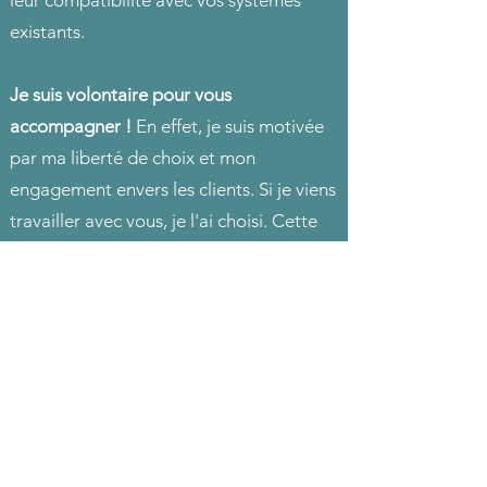
leur compatibilité avec vos systèmes
existants.
Je suis volontaire pour vous
accompagner !
En effet, je suis motivée
par ma liberté de choix et mon
engagement envers les clients. Si je viens
travailler avec vous, je l'ai choisi. Cette
relation directe et engagée se distingue
des modèles courants de prestation de
service ou d'externalisation.
Profil senior et expertise :
avantageux
pour des projets nécessitant des
compétences spécifiques, une grande
autonomie et une opérationnalité