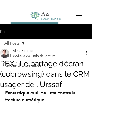
Post
All Posts
Aline Zimmer
All Posts
8 déc. 2023
2 min de lecture
REX : Le partage d’écran
Retour d'Expérience
(cobrowsing) dans le CRM
usager de l'Urssaf
Fantastique outil de lutte contre la 
fracture numérique