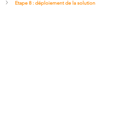
Etape 8 : déploiement de la solution
Vous avez un projet similaire ? 
Contactez Aline Zimmer chez AZ 
Solutions IT pour :
Un retour d’expérience plus 
détaillé
Un accompagnement sur-mesure 
de votre projet de cobrowsing 
(expression de besoins, choix 
d'une solution, mise en oeuvre...)
Le pilotage des développements 
internes : intégration d’une 
application ou API
Représenter votre organisation et 